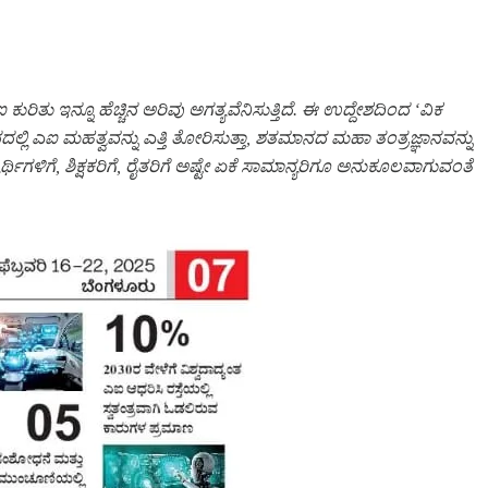
ರಿತು ಇನ್ನೂ ಹೆಚ್ಚಿನ ಅರಿವು ಅಗತ್ಯವೆನಿಸುತ್ತಿದೆ. ಈ ಉದ್ದೇಶದಿಂದ ‘ವಿಕ
ದಲ್ಲಿ ಎಐ ಮಹತ್ವವನ್ನು ಎತ್ತಿ ತೋರಿಸುತ್ತಾ, ಶತಮಾನದ ಮಹಾ ತಂತ್ರಜ್ಞಾನವನ್ನು
ಥಿಗಳಿಗೆ, ಶಿಕ್ಷಕರಿಗೆ, ರೈತರಿಗೆ ಅಷ್ಟೇ ಏಕೆ ಸಾಮಾನ್ಯರಿಗೂ ಅನುಕೂಲವಾಗುವಂತೆ