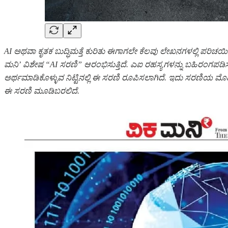
AI ಅಥವಾ ಕೃತಕ ಬುದ್ಧಿಮತ್ತೆ ಕುರಿತು ಈಗಾಗಲೇ ಕೆಲವು ಲೇಖನಗಳಲ್ಲಿ ಪರಿಚಯಿಸಿದ
ಮನಿ’ ವಿಶೇಷ “AI ಸರಣಿ” ಆರಂಭಿಸುತ್ತಿದೆ. ಎಐ ರಹಸ್ಯಗಳನ್ನು ಬಹಿರಂಗಪಡಿಸುತ್
ಅರ್ಥಮಾಡಿಕೊಳ್ಳುವ ನಿಟ್ಟಿನಲ್ಲಿ ಈ ಸರಣಿ ರೂಪಿಸಲಾಗಿದೆ. ಇದು ಸರಣಿಯ ಮೊದಲ ಭಾ
ಈ ಸರಣಿ ಮೂಡಿಬರಲಿದೆ.