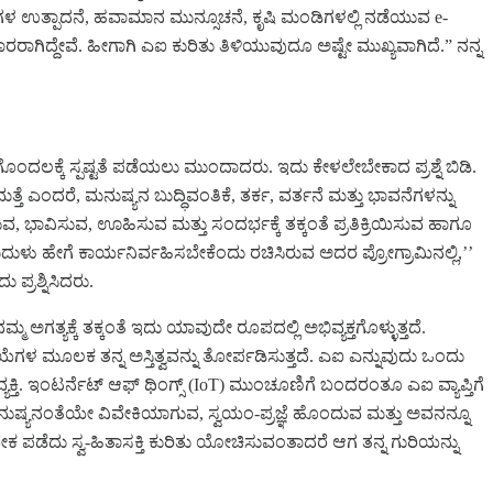
ೀಜಗಳ ಉತ್ಪಾದನೆ, ಹವಾಮಾನ ಮುನ್ಸೂಚನೆ, ಕೃಷಿ ಮಂಡಿಗಳಲ್ಲಿ ನಡೆಯುವ e-
ಾರರಾಗಿದ್ದೇವೆ. ಹೀಗಾಗಿ ಎಐ ಕುರಿತು ತಿಳಿಯುವುದೂ ಅಷ್ಟೇ ಮುಖ್ಯವಾಗಿದೆ.” ನನ್ನ
 ಗೊಂದಲಕ್ಕೆ ಸ್ಪಷ್ಟತೆ ಪಡೆಯಲು ಮುಂದಾದರು. ಇದು ಕೇಳಲೇಬೇಕಾದ ಪ್ರಶ್ನೆ ಬಿಡಿ.
ೆ ಎಂದರೆ, ಮನುಷ್ಯನ ಬುದ್ಧಿವಂತಿಕೆ, ತರ್ಕ, ವರ್ತನೆ ಮತ್ತು ಭಾವನೆಗಳನ್ನು
 ಭಾವಿಸುವ, ಊಹಿಸುವ ಮತ್ತು ಸಂದರ್ಭಕ್ಕೆ ತಕ್ಕಂತೆ ಪ್ರತಿಕ್ರಿಯಿಸುವ ಹಾಗೂ
ದುಳು ಹೇಗೆ ಕಾರ್ಯನಿರ್ವಹಿಸಬೇಕೆಂದು ರಚಿಸಿರುವ ಅದರ ಪ್ರೋಗ್ರಾಮಿನಲ್ಲಿ,’’
್ರಶ್ನಿಸಿದರು.
ಗತ್ಯಕ್ಕೆ ತಕ್ಕಂತೆ ಇದು ಯಾವುದೇ ರೂಪದಲ್ಲಿ ಅಭಿವ್ಯಕ್ತಗೊಳ್ಳುತ್ತದೆ.
ಗಳ ಮೂಲಕ ತನ್ನ ಅಸ್ತಿತ್ವವನ್ನು ತೋರ್ಪಡಿಸುತ್ತದೆ. ಎಐ ಎನ್ನುವುದು ಒಂದು
ಇಂಟರ್ನೆಟ್‌ ಆಫ್‌ ಥಿಂಗ್ಸ್‌ (IoT) ಮುಂಚೂಣಿಗೆ ಬಂದರಂತೂ ಎಐ ವ್ಯಾಪ್ತಿಗೆ
ಲಿ ಮನುಷ್ಯನಂತೆಯೇ ವಿವೇಕಿಯಾಗುವ, ಸ್ವಯಂ-ಪ್ರಜ್ಞೆ ಹೊಂದುವ ಮತ್ತು ಅವನನ್ನೂ
ಕ ಪಡೆದು ಸ್ವ-ಹಿತಾಸಕ್ತಿ ಕುರಿತು ಯೋಚಿಸುವಂತಾದರೆ ಆಗ ತನ್ನ ಗುರಿಯನ್ನು