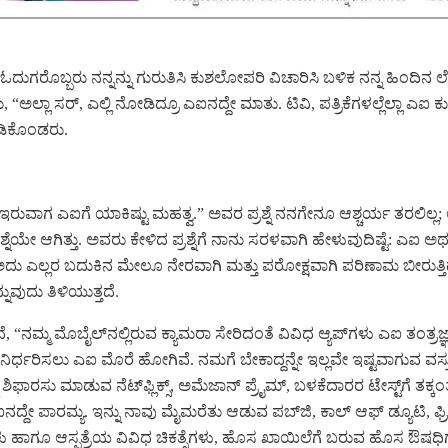
ುರಾದ ಓದುಗರೊಬ್ಬರು ನನ್ನನ್ನು ಗುರುತಿಸಿ ಕುಶಲೋಪರಿ ವಿಚಾರಿಸಿ ಬಳಿಕ ನನ್ನ ಹಿ
ಅಲ್ಲಾ ಸರ್‌, ಎಲ್ಲಿ ನೋಡಿದ್ರೂ ಎಐನದ್ದೇ ಮಾತು. ಟಿವಿ, ಪತ್ರಿಕೆಗಳಲ್ಲೆಲ್ಲಾ ಎಐ ಕ
ಡಿಕೊಂಡರು.
ಗ ಎಐಗೆ ಯಾಕಿಷ್ಟು ಮಹತ್ವ.” ಅವರ ಪ್ರಶ್ನೆ ನನಗೇನೂ ಆಶ್ಚರ್ಯ ತರಲಿಲ್ಲ; ಅಪ್ರಸ್
ೇ ಆಗಿತ್ತು. ಅವರು ಕೇಳಿದ ಪ್ರಶ್ನೆಗೆ ನಾನು ಸರಳವಾಗಿ ಹೇಳುವುದಿಷ್ಟೆ: ಎಐ ಅಥವಾ
ದು ಎಲ್ಲರ ಬದುಕಿನ ಮೇಲೂ ನೇರವಾಗಿ ಮತ್ತು ಪರೋಕ್ಷವಾಗಿ ಪರಿಣಾಮ ಬೀರುತ್ತಿದ
ನುವುದು ತಿಳಿಯುತ್ತದೆ.
, “ನಮ್ಮ ಮೊಬೈಲ್‌ನಲ್ಲಿರುವ ಕ್ಯಾಮರಾ ಸೇರಿದಂತೆ ವಿವಿಧ ಆ್ಯಪ್‌ಗಳು ಎಐ ತಂತ್ರಜ್ಞ
ರ್ಧರಿಸಲು ಎಐ ಮೊರೆ ಹೋಗಿವೆ. ನಮಗೆ ಬೇಕಾದ್ದನ್ನೇ ಇಲ್ಲವೇ ಇಷ್ಟವಾಗುವ ವಸ್ತುಗಳ
ಫಾರಸು ಮಾಡುವ ನೆಟ್‌ಫ್ಲಿಕ್ಸ್‌, ಅಮೆಜಾನ್‌ ಪ್ರೈಮ್‌, ಬಳಕೆದಾರರ ಟೇಸ್ಟ್‌ಗೆ ತ
ಐನದ್ದೇ ಪಾರಮ್ಯ. ಇನ್ನು ನಾವು ಮೈಮರೆತು ಆಡುವ ಪಬ್‌ಜಿ, ಕಾಲ್‌ ಆಫ್‌ ಡ್ಯೂಟಿ
್ಜರಿಗಳು ಹಾಗೂ ಆಸ್ಪತ್ರೆಯ ವಿವಿಧ ಚಿಕತ್ಸೆಗಳು, ಹೊಸ ಖಾಯಿಲೆಗೆ ಬರುವ ಹೊಸ 