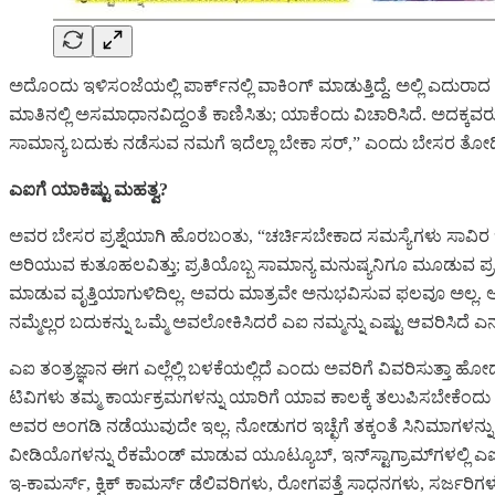
ಅದೊಂದು ಇಳಿಸಂಜೆಯಲ್ಲಿ ಪಾರ್ಕ್‌ನಲ್ಲಿ ವಾಕಿಂಗ್ ಮಾಡುತ್ತಿದ್ದೆ. ಅಲ್ಲಿ ಎದ
ಮಾತಿನಲ್ಲಿ ಅಸಮಾಧಾನವಿದ್ದಂತೆ ಕಾಣಿಸಿತು; ಯಾಕೆಂದು ವಿಚಾರಿಸಿದೆ. ಅದಕ್ಕವರು, “
ಸಾಮಾನ್ಯ ಬದುಕು ನಡೆಸುವ ನಮಗೆ ಇದೆಲ್ಲಾ ಬೇಕಾ ಸರ್‌,” ಎಂದು ಬೇಸರ ತೋ
ಎಐಗೆ ಯಾಕಿಷ್ಟು ಮಹತ್ವ?
ಅವರ ಬೇಸರ ಪ್ರಶ್ನೆಯಾಗಿ ಹೊರಬಂತು, “ಚರ್ಚಿಸಬೇಕಾದ ಸಮಸ್ಯೆಗಳು ಸಾವಿರ ಇರುವಾ
ಅರಿಯುವ ಕುತೂಹಲವಿತ್ತು; ಪ್ರತಿಯೊಬ್ಬ ಸಾಮಾನ್ಯ ಮನುಷ್ಯನಿಗೂ ಮೂಡುವ ಪ್ರಶ್ನೆಯ
ಮಾಡುವ ವೃತ್ತಿಯಾಗುಳಿದಿಲ್ಲ. ಅವರು ಮಾತ್ರವೇ ಅನುಭವಿಸುವ ಫಲವೂ ಅಲ್ಲ. ಅ
ನಮ್ಮೆಲ್ಲರ ಬದುಕನ್ನು ಒಮ್ಮೆ ಅವಲೋಕಿಸಿದರೆ ಎಐ ನಮ್ಮನ್ನು ಎಷ್ಟು ಆವರಿಸಿದೆ ಎನ್
ಎಐ ತಂತ್ರಜ್ಞಾನ ಈಗ ಎಲ್ಲೆಲ್ಲಿ ಬಳಕೆಯಲ್ಲಿದೆ ಎಂದು ಅವರಿಗೆ ವಿವರಿಸುತ್ತಾ ಹೋದೆ
ಟಿವಿಗಳು ತಮ್ಮ ಕಾರ್ಯಕ್ರಮಗಳನ್ನು ಯಾರಿಗೆ ಯಾವ ಕಾಲಕ್ಕೆ ತಲುಪಿಸಬೇಕೆಂದು ನಿ
ಅವರ ಅಂಗಡಿ ನಡೆಯುವುದೇ ಇಲ್ಲ. ನೋಡುಗರ ಇಚ್ಛೆಗೆ ತಕ್ಕಂತೆ ಸಿನಿಮಾಗಳನ್ನು ಶಿ
ವೀಡಿಯೊಗಳನ್ನು ರೆಕಮೆಂಡ್‌ ಮಾಡುವ ಯೂಟ್ಯೂಬ್‌, ಇನ್‌ಸ್ಟಾಗ್ರಾಮ್‌ಗಳಲ್ಲಿ ಎ
ಇ-ಕಾಮರ್ಸ್‌, ಕ್ವಿಕ್‌ ಕಾಮರ್ಸ್‌ ಡೆಲಿವರಿಗಳು, ರೋಗಪತ್ತೆ ಸಾಧನಗಳು, ಸರ