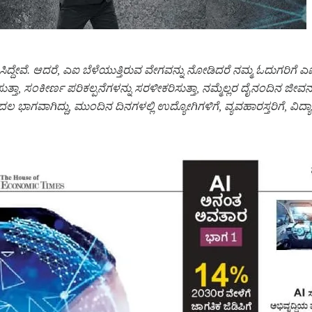
್ದೇವೆ. ಆದರೆ, ಎಐ ಬೆಳೆಯುತ್ತಿರುವ ವೇಗವನ್ನು ನೋಡಿದರೆ ನಮ್ಮ ಓದುಗರಿಗೆ ಎಐ ಕು
ತಾ, ಸಂಕೀರ್ಣ ಪರಿಕಲ್ಪನೆಗಳನ್ನು ಸರಳೀಕರಿಸುತ್ತಾ, ನಮ್ಮೆಲ್ಲರ ದೈನಂದಿನ ಜೀವನ
ಗವಾಗಿದ್ದು, ಮುಂದಿನ ದಿನಗಳಲ್ಲಿ ಉದ್ಯೋಗಿಗಳಿಗೆ, ವ್ಯವಹಾರಸ್ತರಿಗೆ, ವಿದ್ಯಾರ್