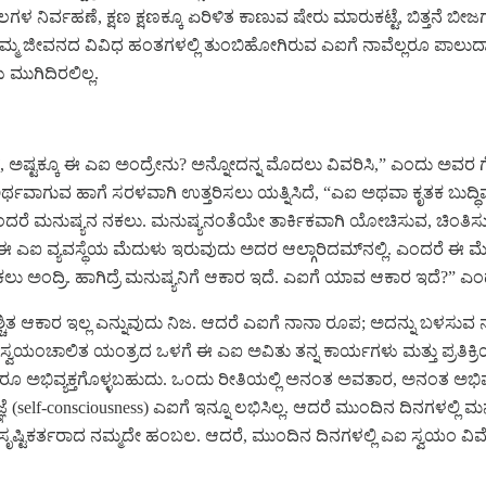
ಳ ನಿರ್ವಹಣೆ, ಕ್ಷಣ ಕ್ಷಣಕ್ಕೂ ಏರಿಳಿತ ಕಾಣುವ ಷೇರು ಮಾರುಕಟ್ಟೆ, ಬಿತ್ತನೆ ಬ
ಜ್ಞಾನ. ನಮ್ಮ ಜೀವನದ ವಿವಿಧ ಹಂತಗಳಲ್ಲಿ ತುಂಬಿಹೋಗಿರುವ ಎಐಗೆ ನಾವೆಲ್ಲರೂ ಪಾಲುದ
 ಮುಗಿದಿರಲಿಲ್ಲ.
ಿ ಸರ್‌, ಅಷ್ಟಕ್ಕೂ ಈ ಎಐ ಅಂದ್ರೇನು? ಅನ್ನೋದನ್ನ ಮೊದಲು ವಿವರಿಸಿ,” ಎಂದು ಅವರ
ರ್ಥವಾಗುವ ಹಾಗೆ ಸರಳವಾಗಿ ಉತ್ತರಿಸಲು ಯತ್ನಿಸಿದೆ, “ಎಐ ಅಥವಾ ಕೃತಕ ಬುದ್ಧಿಮತ್ತ
ಎಂದರೆ ಮನುಷ್ಯನ ನಕಲು. ಮನುಷ್ಯನಂತೆಯೇ ತಾರ್ಕಿಕವಾಗಿ ಯೋಚಿಸುವ, ಚಿಂತಿಸುವ,
 ಈ ಎಐ ವ್ಯವಸ್ಥೆಯ ಮೆದುಳು ಇರುವುದು ಅದರ ಆಲ್ಗಾರಿದಮ್‌ನಲ್ಲಿ. ಎಂದರೆ ಈ ಮೆ
ಂದ್ರಿ. ಹಾಗಿದ್ರೆ ಮನುಷ್ಯನಿಗೆ ಆಕಾರ ಇದೆ. ಎಐಗೆ ಯಾವ ಆಕಾರ ಇದೆ?” ಎಂದು ಪ
ತ ಆಕಾರ ಇಲ್ಲ ಎನ್ನುವುದು ನಿಜ. ಆದರೆ ಎಐಗೆ ನಾನಾ ರೂಪ; ಅದನ್ನು ಬಳಸುವ ನಮ್ಮ ಅ
್ವಯಂಚಾಲಿತ ಯಂತ್ರದ ಒಳಗೆ ಈ ಎಐ ಅವಿತು ತನ್ನ ಕಾರ್ಯಗಳು ಮತ್ತು ಪ್ರತಿಕ್ರಿಯೆ
ಿವ್ಯಕ್ತಗೊಳ್ಳಬಹುದು. ಒಂದು ರೀತಿಯಲ್ಲಿ ಅನಂತ ಅವತಾರ, ಅನಂತ ಅಭಿವ್ಯಕ್ತಿ. 
ಜ್ಞೆ (self-consciousness) ಎಐಗೆ ಇನ್ನೂ ಲಭಿಸಿಲ್ಲ. ಆದರೆ ಮುಂದಿನ ದಿನಗಳಲ್
ಸೃಷ್ಟಿಕರ್ತರಾದ ನಮ್ಮದೇ ಹಂಬಲ. ಆದರೆ, ಮುಂದಿನ ದಿನಗಳಲ್ಲಿ ಎಐ ಸ್ವಯಂ ವಿವೇ