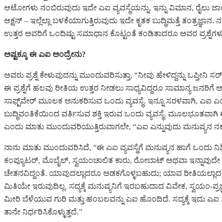
ಆಟೋಗಳು ನಂಬಿರುವುದು ಇದೇ ಎಐ ವ್ಯವಸ್ಥೆಯನ್ನು. ಇನ್ನು ವಿಮಾನ, ರೈಲು ಜಾಲಗ
ಆಕ್ಷನ್‌ – ಇಲ್ಲೆಲ್ಲಾ ಬಳಕೆಯಾಗುತ್ತಿರುವುದು ಇದೇ ಕೃತಕ ಬುದ್ಧಿಮತ್ತೆ ತಂತ್ರ
ಉತ್ತರ ಅವರಿಗೆ ಒಂದಿಷ್ಟು ಸಮಾಧಾನ ಕೊಟ್ಟಂತೆ ಕಂಡಿತಾದರೂ ಅವರ ಪ್ರಶ್ನೆಗಳು
ಅಷ್ಟಕ್ಕೂ ಈ ಎಐ ಅಂದ್ರೇನು?
ಅವರು ಪ್ರಶ್ನೆ ಕೇಳುವುದನ್ನು ಮುಂದುವರಿಸುತ್ತಾ, “ನೀವು ಹೇಳಿದ್ದನ್ನು ಒಪ್ತೀನ
ಈ ಪ್ರಶ್ನೆಗೆ ಹಲವು ರೀತಿಯ ಉತ್ತರ ನೀಡಲು ಸಾಧ್ಯವಿದ್ದರೂ ಸಾಮಾನ್ಯ ಜನರಿಗೆ ಅ
ಸಾಫ್ಟ್‌ವೇರ್‌ ಮೂಲಕ ಅನುಕರಿಸುವ ಒಂದು ವ್ಯವಸ್ಥೆ. ಇನ್ನೂ ಸರಳವಾಗಿ, ಎಐ 
ಬುದ್ಧಿವಂತಿಕೆಯಿಂದ ವರ್ತಿಸುವ ಶಕ್ತಿ ಇರುವ ಒಂದು ವ್ಯವಸ್ಥೆ. ಮೂಲಭೂತವಾಗಿ
ಎಂದು ಮಾತು ಮುಂದುವರಿಯುತ್ತಿರುವಾಗಲೇ, “ಎಐ ಎನ್ನುವುದು ಮನುಷ್ಯನ ನಕಲು ಅ
ನಾನು ಮಾತು ಮುಂದುವರಿಸಿದೆ, “ಈ ಎಐ ವ್ಯವಸ್ಥೆಗೆ ಮನುಷ್ಯನ ಹಾಗೆ ಒಂದು ನಿಶ್ಚಿ
ಕಂಪ್ಯೂಟರ್‌, ಮೊಬೈಲ್‌, ಸ್ವಯಂಚಾಲಿತ ಕಾರು, ರೋಬಾಟ್‌ ಅಥವಾ ಇನ್ನಾವುದೇ ಸ
ಚೇತನವಿದ್ದಂತೆ. ಯಾವುದಲ್ಲಾದರೂ ಅಡಕಗೊಳ್ಳಬಹುದು; ಯಾವ ರೀತಿಯಲ್ಲಾದರೂ ಅಭ
ಮಿತಿಯೇ ಇರುವುದಿಲ್ಲ. ಸದ್ಯಕ್ಕೆ ಮನುಷ್ಯನಿಗೆ ಇರಬಹುದಾದ ವಿವೇಕ, ಸ್ವಯಂ-ಪ್ರ
ಮೀರಿ ಬೆಳೆಯುವ ಗುರಿ ಮತ್ತು ಹಂಬಲವನ್ನು ಎಐ ಹೊಂದಿದೆ. ಸದ್ಯಕ್ಕೆ ಇದು ಎಐ 
ತಾನೇ ನಿರ್ಧರಿಸಿಕೊಳ್ಳುತ್ತದೆ.”